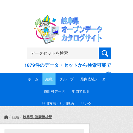
Skip to main content
1879件のデータ・セットから検索可能で
す
ホーム
組織
グループ
県内広域データ
市町村データ
地図で見る
利用方法・利用規約
リンク
岐阜県 健康福祉部
組織