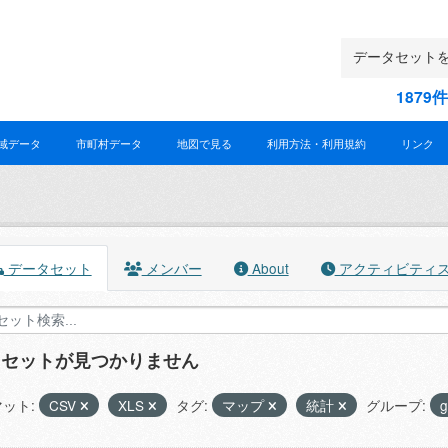
187
域データ
市町村データ
地図で見る
利用方法・利用規約
リンク
データセット
メンバー
About
アクティビティ
タセットが見つかりません
ット:
CSV
XLS
タグ:
マップ
統計
グループ: