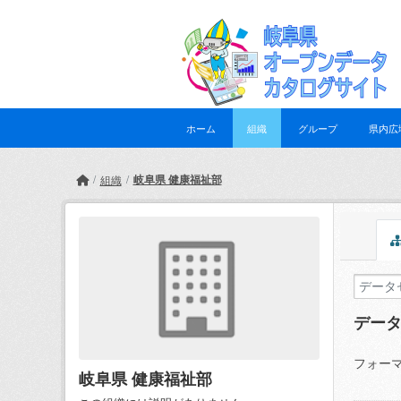
Skip to main content
ホーム
組織
グループ
県内広
岐阜県 健康福祉部
組織
デー
フォーマ
岐阜県 健康福祉部