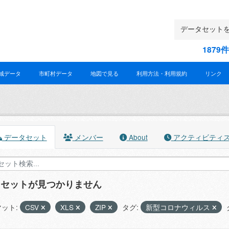
187
域データ
市町村データ
地図で見る
利用方法・利用規約
リンク
データセット
メンバー
About
アクティビティ
タセットが見つかりません
ット:
CSV
XLS
ZIP
タグ:
新型コロナウィルス