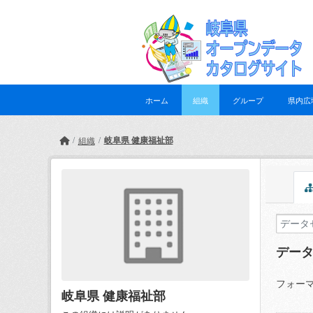
Skip to main content
ホーム
組織
グループ
県内広
岐阜県 健康福祉部
組織
デー
フォーマ
岐阜県 健康福祉部