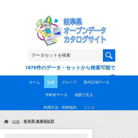
Skip to main content
1879件のデータ・セットから検索可能で
す
ホーム
組織
グループ
県内広域データ
市町村データ
地図で見る
利用方法・利用規約
リンク
岐阜県 健康福祉部
組織