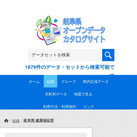
Skip to main content
1879件のデータ・セットから検索可能で
す
ホーム
組織
グループ
県内広域データ
市町村データ
地図で見る
利用方法・利用規約
リンク
岐阜県 健康福祉部
組織