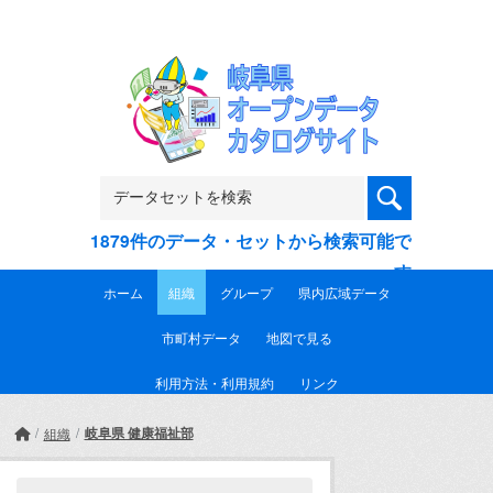
Skip to main content
1879件のデータ・セットから検索可能で
す
ホーム
組織
グループ
県内広域データ
市町村データ
地図で見る
利用方法・利用規約
リンク
岐阜県 健康福祉部
組織