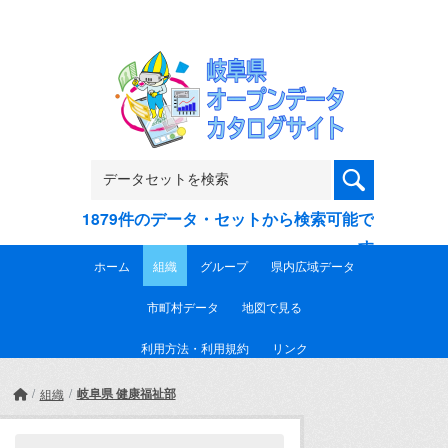
Skip to main content
1879件のデータ・セットから検索可能で
す
ホーム
組織
グループ
県内広域データ
市町村データ
地図で見る
利用方法・利用規約
リンク
岐阜県 健康福祉部
組織