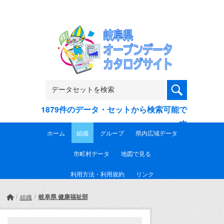
Skip to main content
1879件のデータ・セットから検索可能で
す
ホーム
組織
グループ
県内広域データ
市町村データ
地図で見る
利用方法・利用規約
リンク
岐阜県 健康福祉部
組織