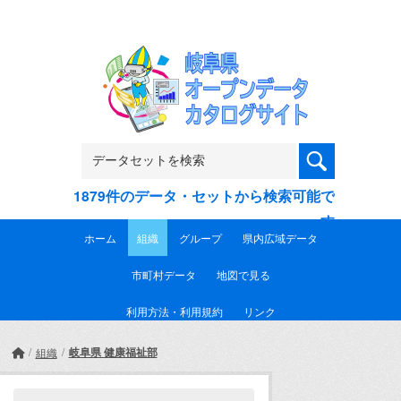
Skip to main content
1879件のデータ・セットから検索可能で
す
ホーム
組織
グループ
県内広域データ
市町村データ
地図で見る
利用方法・利用規約
リンク
岐阜県 健康福祉部
組織