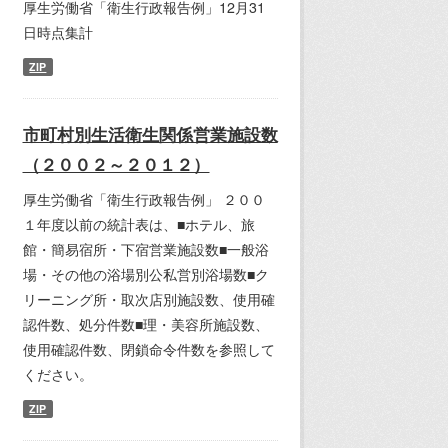
厚生労働省「衛生行政報告例」12月31
日時点集計
ZIP
市町村別生活衛生関係営業施設数
（２００２～２０１２）
厚生労働省「衛生行政報告例」 ２００
１年度以前の統計表は、■ホテル、旅
館・簡易宿所・下宿営業施設数■一般浴
場・その他の浴場別公私営別浴場数■ク
リーニング所・取次店別施設数、使用確
認件数、処分件数■理・美容所施設数、
使用確認件数、閉鎖命令件数を参照して
ください。
ZIP