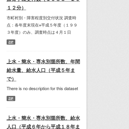
１２分）
市町村別・障害程度別交付状況 調査時
点：各年度末現在※平成５年度（１９９
３年度）のみ、調査時点は４月１日
ZIP
上水・簡水・専水別箇所数、年間
給水量、給水人口（平成５年ま
で）
There is no description for this dataset
ZIP
上水・簡水・専水別箇所数、給水
人口（平成６年から平成１８年ま