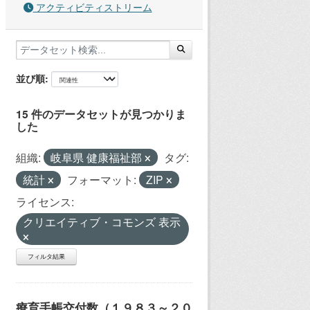
アクティビティストリーム
並び順
15 件のデータセットが見つかりま
した
組織:
岐阜県 健康福祉部
タグ:
統計
フォーマット:
ZIP
ライセンス:
クリエイティブ・コモンズ 表示
フィルタ結果
療育手帳交付数（１９８３～２０