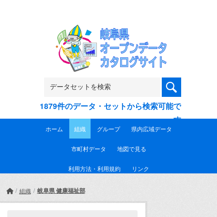
Skip to main content
1879件のデータ・セットから検索可能で
す
ホーム
組織
グループ
県内広域データ
市町村データ
地図で見る
利用方法・利用規約
リンク
岐阜県 健康福祉部
組織