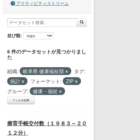
アクティビティストリーム
並び順
6 件のデータセットが見つかりまし
た
組織:
岐阜県 健康福祉部
タグ:
統計
フォーマット:
ZIP
グループ:
健康・福祉
フィルタ結果
療育手帳交付数（１９８３～２０
１２分）