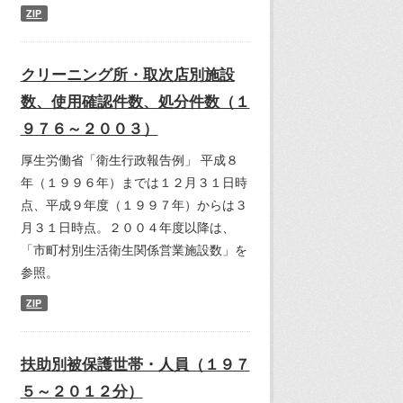
ZIP
クリーニング所・取次店別施設
数、使用確認件数、処分件数（１
９７６～２００３）
厚生労働省「衛生行政報告例」 平成８
年（１９９６年）までは１２月３１日時
点、平成９年度（１９９７年）からは３
月３１日時点。２００４年度以降は、
「市町村別生活衛生関係営業施設数」を
参照。
ZIP
扶助別被保護世帯・人員（１９７
５～２０１２分）