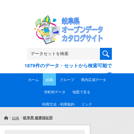
Skip to main content
1879件のデータ・セットから検索可能で
す
ホーム
組織
グループ
県内広域データ
市町村データ
地図で見る
利用方法・利用規約
リンク
岐阜県 健康福祉部
組織