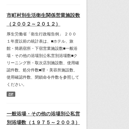
市町村別生活衛生関係営業施設数
（２００２～２０１２）
厚生労働省「衛生行政報告例」 ２００
１年度以前の統計表は、■ホテル、旅
館・簡易宿所・下宿営業施設数■一般浴
場・その他の浴場別公私営別浴場数■ク
リーニング所・取次店別施設数、使用確
認件数、処分件数■理・美容所施設数、
使用確認件数、閉鎖命令件数を参照して
ください。
ZIP
一般浴場・その他の浴場別公私営
別浴場数（１９７５～２００３）