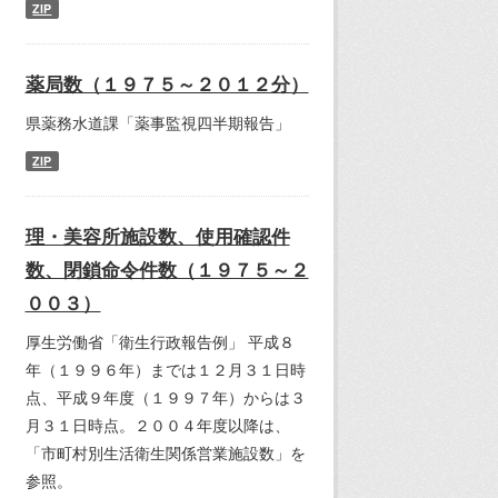
ZIP
薬局数（１９７５～２０１２分）
県薬務水道課「薬事監視四半期報告」
ZIP
理・美容所施設数、使用確認件
数、閉鎖命令件数（１９７５～２
００３）
厚生労働省「衛生行政報告例」 平成８
年（１９９６年）までは１２月３１日時
点、平成９年度（１９９７年）からは３
月３１日時点。２００４年度以降は、
「市町村別生活衛生関係営業施設数」を
参照。