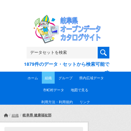
Skip to main content
1879件のデータ・セットから検索可能で
す
ホーム
組織
グループ
県内広域データ
市町村データ
地図で見る
利用方法・利用規約
リンク
岐阜県 健康福祉部
組織