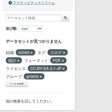
アクティビティストリーム
並び順
データセットが見つかりません
組織:
30060
タグ:
コロナ
統計
フォーマット:
PDF
ライセンス:
CC-BY-SA-2.1-JP
グループ:
gr0600
フィルタ結果
他の検索を試してください。