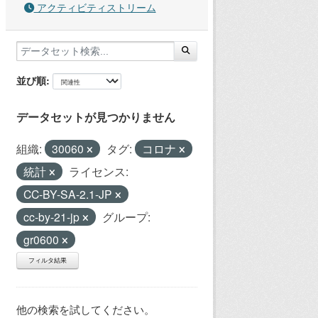
アクティビティストリーム
並び順
データセットが見つかりません
組織:
30060
タグ:
コロナ
統計
ライセンス:
CC-BY-SA-2.1-JP
cc-by-21-jp
グループ:
gr0600
フィルタ結果
他の検索を試してください。