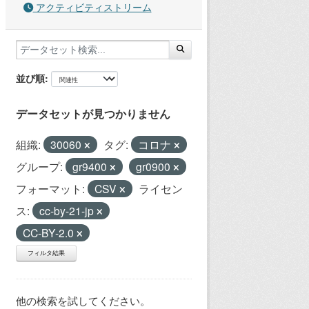
アクティビティストリーム
並び順
データセットが見つかりません
組織:
30060
タグ:
コロナ
グループ:
gr9400
gr0900
フォーマット:
CSV
ライセン
ス:
cc-by-21-jp
CC-BY-2.0
フィルタ結果
他の検索を試してください。