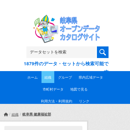
Skip to main content
1879件のデータ・セットから検索可能で
す
ホーム
組織
グループ
県内広域データ
市町村データ
地図で見る
利用方法・利用規約
リンク
岐阜県 健康福祉部
組織