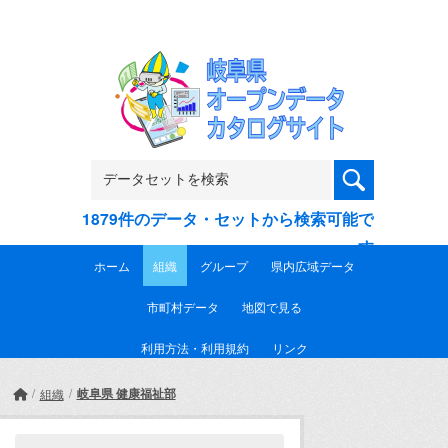
Skip to main content
1879件のデータ・セットから検索可能で
す
ホーム
組織
グループ
県内広域データ
市町村データ
地図で見る
利用方法・利用規約
リンク
岐阜県 健康福祉部
組織