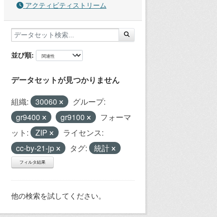
アクティビティストリーム
並び順
データセットが見つかりません
組織:
30060
グループ:
gr9400
gr9100
フォーマ
ット:
ZIP
ライセンス:
cc-by-21-jp
タグ:
統計
フィルタ結果
他の検索を試してください。