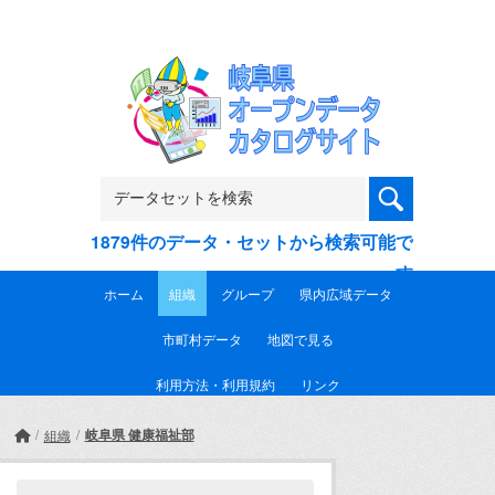
Skip to main content
1879件のデータ・セットから検索可能で
す
ホーム
組織
グループ
県内広域データ
市町村データ
地図で見る
利用方法・利用規約
リンク
岐阜県 健康福祉部
組織