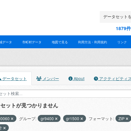
187
域データ
市町村データ
地図で見る
利用方法・利用規約
リンク
データセット
メンバー
About
アクティビティ
タセットが見つかりません
30060
グループ:
gr9400
gr1500
フォーマット:
ZIP
計