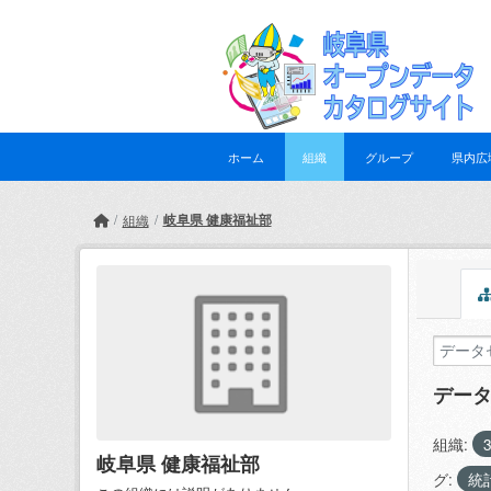
Skip to main content
ホーム
組織
グループ
県内広
岐阜県 健康福祉部
組織
デー
組織:
岐阜県 健康福祉部
グ:
統