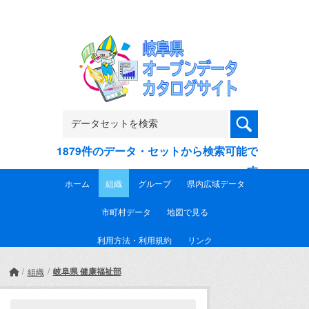
Skip to main content
1879件のデータ・セットから検索可能で
す
ホーム
組織
グループ
県内広域データ
市町村データ
地図で見る
利用方法・利用規約
リンク
岐阜県 健康福祉部
組織