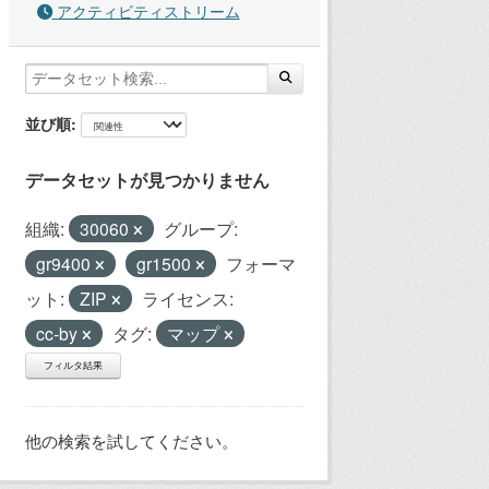
アクティビティストリーム
並び順
データセットが見つかりません
組織:
30060
グループ:
gr9400
gr1500
フォーマ
ット:
ZIP
ライセンス:
cc-by
タグ:
マップ
フィルタ結果
他の検索を試してください。