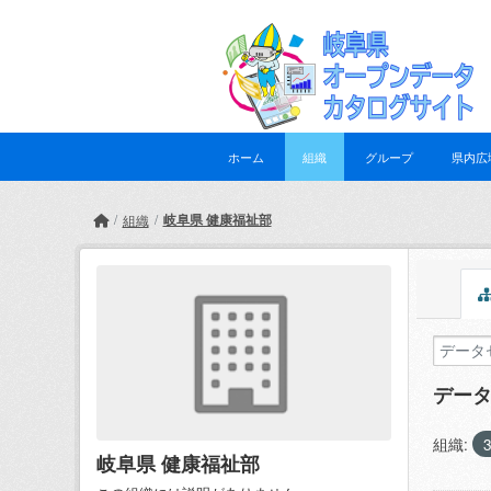
Skip to main content
ホーム
組織
グループ
県内広
岐阜県 健康福祉部
組織
デー
組織:
岐阜県 健康福祉部