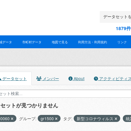
187
域データ
市町村データ
地図で見る
利用方法・利用規約
リンク
データセット
メンバー
About
アクティビティ
タセットが見つかりません
30060
グループ:
gr1500
タグ:
新型コロナウィルス
統