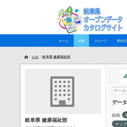
Skip to main content
ホーム
組織
グループ
県内広
岐阜県 健康福祉部
組織
デー
組織:
岐阜県 健康福祉部
マッ