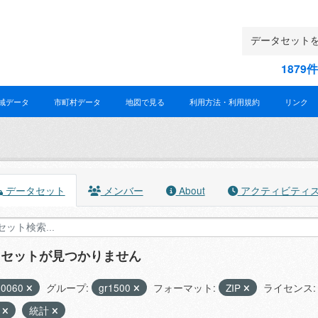
187
域データ
市町村データ
地図で見る
利用方法・利用規約
リンク
データセット
メンバー
About
アクティビティ
タセットが見つかりません
30060
グループ:
gr1500
フォーマット:
ZIP
ライセンス:
プ
統計