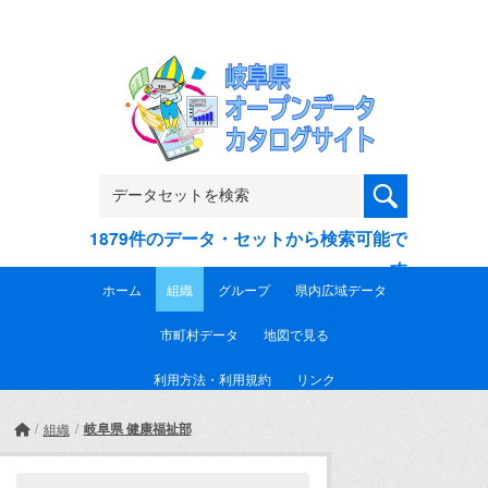
Skip to main content
1879件のデータ・セットから検索可能で
す
ホーム
組織
グループ
県内広域データ
市町村データ
地図で見る
利用方法・利用規約
リンク
岐阜県 健康福祉部
組織