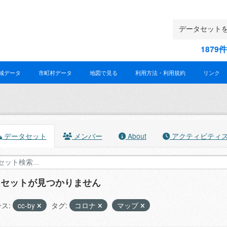
187
域データ
市町村データ
地図で見る
利用方法・利用規約
リンク
データセット
メンバー
About
アクティビティ
タセットが見つかりません
ス:
cc-by
タグ:
コロナ
マップ