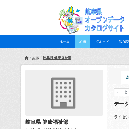
Skip to main content
ホーム
組織
グループ
県内広
岐阜県 健康福祉部
組織
デー
ライセン
岐阜県 健康福祉部