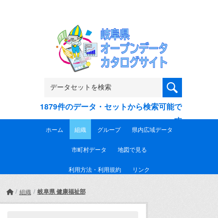
Skip to main content
1879件のデータ・セットから検索可能で
す
ホーム
組織
グループ
県内広域データ
市町村データ
地図で見る
利用方法・利用規約
リンク
岐阜県 健康福祉部
組織