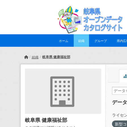
Skip to main content
ホーム
組織
グループ
県内広
岐阜県 健康福祉部
組織
デー
ライセン
岐阜県 健康福祉部
新型