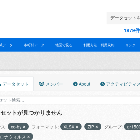
187
域データ
市町村データ
地図で見る
利用方法・利用規約
リンク
データセット
メンバー
About
アクティビティ
タセットが見つかりません
ス:
cc-by
フォーマット:
XLSX
ZIP
グループ:
gr150
コロナウィルス