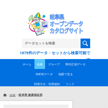
Skip to main content
1879件のデータ・セットから検索可能で
す
ホーム
組織
グループ
県内広域データ
市町村データ
地図で見る
利用方法・利用規約
リンク
岐阜県 健康福祉部
組織