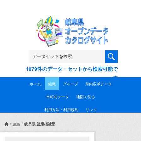
Skip to main content
1879件のデータ・セットから検索可能で
す
ホーム
組織
グループ
県内広域データ
市町村データ
地図で見る
利用方法・利用規約
リンク
岐阜県 健康福祉部
組織