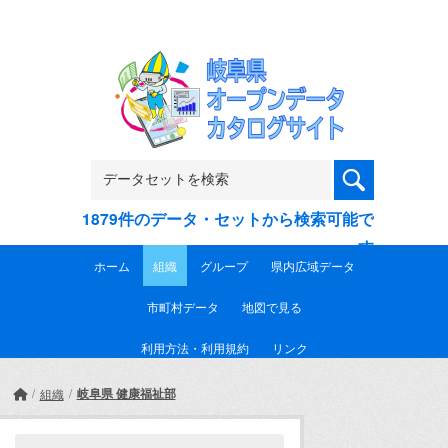
Skip to main content
1879件のデータ・セットから検索可能で
す
ホーム
組織
グループ
県内広域データ
市町村データ
地図で見る
利用方法・利用規約
リンク
岐阜県 健康福祉部
組織