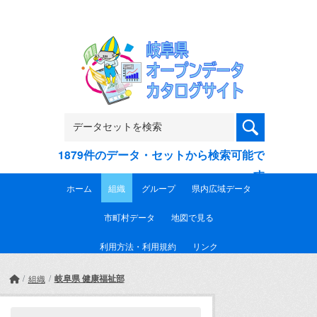
Skip to main content
1879件のデータ・セットから検索可能で
す
ホーム
組織
グループ
県内広域データ
市町村データ
地図で見る
利用方法・利用規約
リンク
岐阜県 健康福祉部
組織