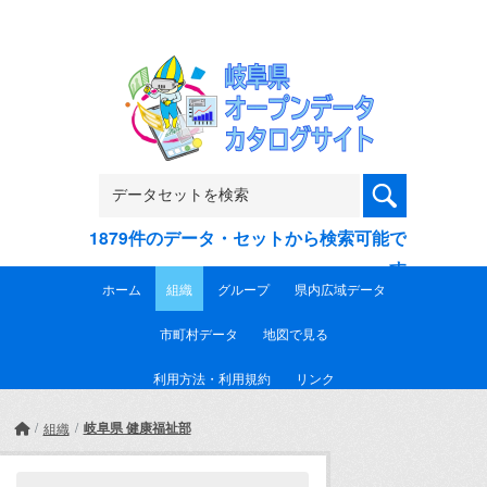
Skip to main content
1879件のデータ・セットから検索可能で
す
ホーム
組織
グループ
県内広域データ
市町村データ
地図で見る
利用方法・利用規約
リンク
岐阜県 健康福祉部
組織