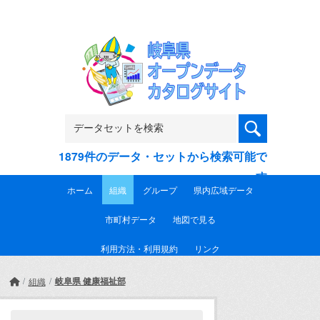
Skip to main content
1879件のデータ・セットから検索可能で
す
ホーム
組織
グループ
県内広域データ
市町村データ
地図で見る
利用方法・利用規約
リンク
岐阜県 健康福祉部
組織