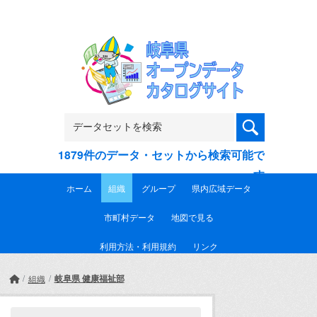
Skip to main content
1879件のデータ・セットから検索可能で
す
ホーム
組織
グループ
県内広域データ
市町村データ
地図で見る
利用方法・利用規約
リンク
岐阜県 健康福祉部
組織