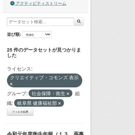
アクティビティストリーム
並び順
25 件のデータセットが見つかりま
した
ライセンス:
クリエイティブ・コモンズ 表示
グループ:
社会保障・衛生
組
織:
岐阜県 健康福祉部
フィルタ結果
令和元年度衛生年報（１３ 薬事