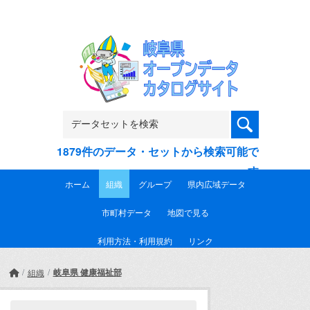
Skip to main content
1879件のデータ・セットから検索可能で
す
ホーム
組織
グループ
県内広域データ
市町村データ
地図で見る
利用方法・利用規約
リンク
岐阜県 健康福祉部
組織