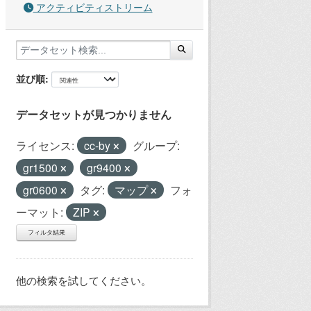
アクティビティストリーム
並び順
データセットが見つかりません
ライセンス:
cc-by
グループ:
gr1500
gr9400
gr0600
タグ:
マップ
フォ
ーマット:
ZIP
フィルタ結果
他の検索を試してください。