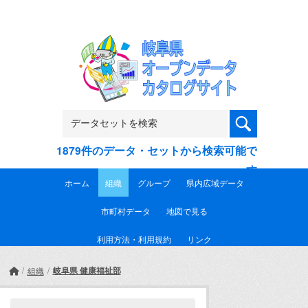
Skip to main content
1879件のデータ・セットから検索可能で
す
ホーム
組織
グループ
県内広域データ
市町村データ
地図で見る
利用方法・利用規約
リンク
岐阜県 健康福祉部
組織