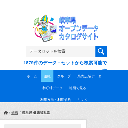
Skip to main content
1879件のデータ・セットから検索可能で
す
ホーム
組織
グループ
県内広域データ
市町村データ
地図で見る
利用方法・利用規約
リンク
岐阜県 健康福祉部
組織