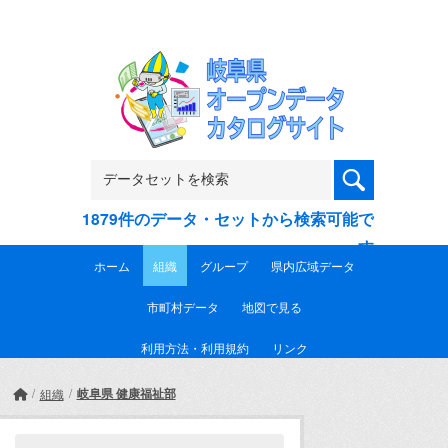
Skip to main content
1879件のデータ・セットから検索可能で
す
ホーム
組織
グループ
県内広域データ
市町村データ
地図で見る
利用方法・利用規約
リンク
岐阜県 健康福祉部
組織