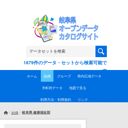
Skip to main content
1879件のデータ・セットから検索可能で
す
ホーム
組織
グループ
県内広域データ
市町村データ
地図で見る
利用方法・利用規約
リンク
岐阜県 健康福祉部
組織