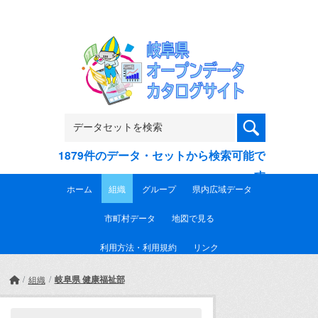
Skip to main content
1879件のデータ・セットから検索可能で
す
ホーム
組織
グループ
県内広域データ
市町村データ
地図で見る
利用方法・利用規約
リンク
岐阜県 健康福祉部
組織