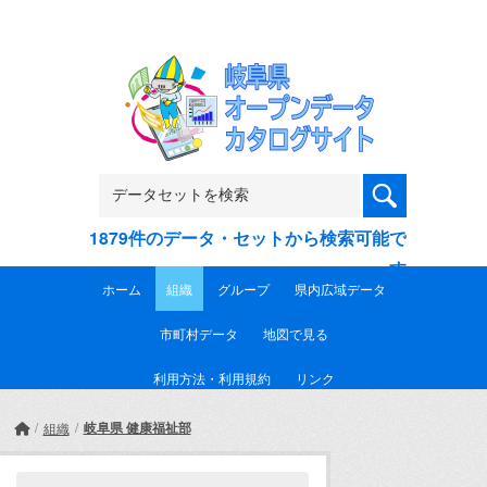
Skip to main content
1879件のデータ・セットから検索可能で
す
ホーム
組織
グループ
県内広域データ
市町村データ
地図で見る
利用方法・利用規約
リンク
岐阜県 健康福祉部
組織