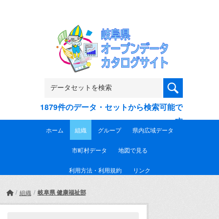
Skip to main content
1879件のデータ・セットから検索可能で
す
ホーム
組織
グループ
県内広域データ
市町村データ
地図で見る
利用方法・利用規約
リンク
岐阜県 健康福祉部
組織