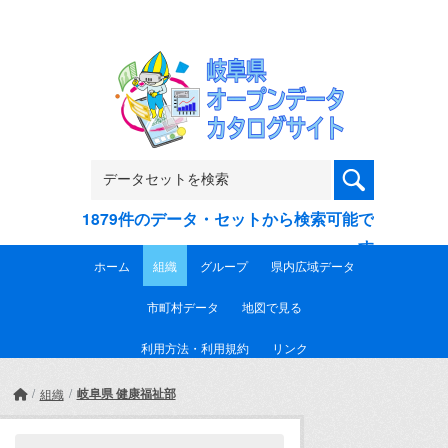
Skip to main content
1879件のデータ・セットから検索可能で
す
ホーム
組織
グループ
県内広域データ
市町村データ
地図で見る
利用方法・利用規約
リンク
岐阜県 健康福祉部
組織