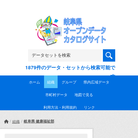
Skip to main content
1879件のデータ・セットから検索可能で
す
ホーム
組織
グループ
県内広域データ
市町村データ
地図で見る
利用方法・利用規約
リンク
岐阜県 健康福祉部
組織