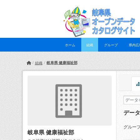
Skip to main content
ホーム
組織
グループ
県内広
岐阜県 健康福祉部
組織
デー
グループ
岐阜県 健康福祉部