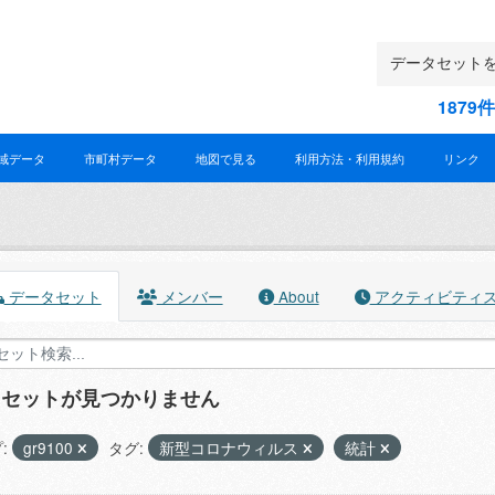
187
域データ
市町村データ
地図で見る
利用方法・利用規約
リンク
データセット
メンバー
About
アクティビティ
タセットが見つかりません
:
gr9100
タグ:
新型コロナウィルス
統計