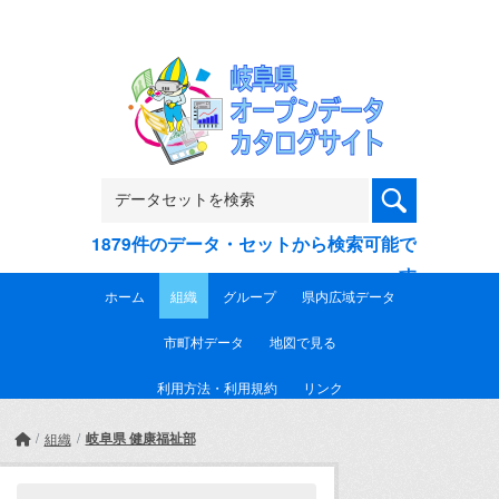
Skip to main content
1879件のデータ・セットから検索可能で
す
ホーム
組織
グループ
県内広域データ
市町村データ
地図で見る
利用方法・利用規約
リンク
岐阜県 健康福祉部
組織