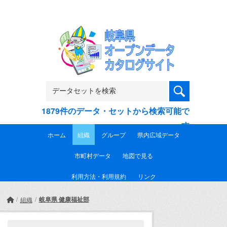
Skip to main content
1879件のデータ・セットから検索可能で
す
ホーム
組織
グループ
県内広域データ
市町村データ
地図で見る
利用方法・利用規約
リンク
岐阜県 健康福祉部
組織