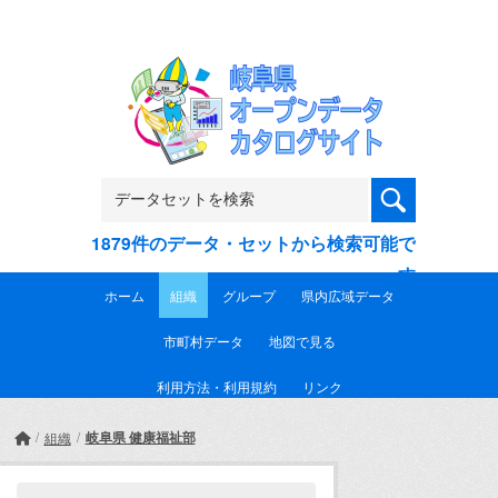
Skip to main content
1879件のデータ・セットから検索可能で
す
ホーム
組織
グループ
県内広域データ
市町村データ
地図で見る
利用方法・利用規約
リンク
岐阜県 健康福祉部
組織