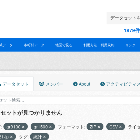
187
域データ
市町村データ
地図で見る
利用方法・利用規約
リンク
データセット
メンバー
About
アクティビティ
タセットが見つかりません
:
gr9100
gr1500
フォーマット:
ZIP
CSV
ライセ
21-jp
タグ:
統計