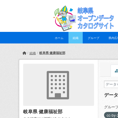
Skip to main content
ホーム
組織
グループ
県内広
岐阜県 健康福祉部
組織
デー
グループ
岐阜県 健康福祉部
cc-by-