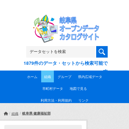
Skip to main content
1879件のデータ・セットから検索可能で
す
ホーム
組織
グループ
県内広域データ
市町村データ
地図で見る
利用方法・利用規約
リンク
岐阜県 健康福祉部
組織