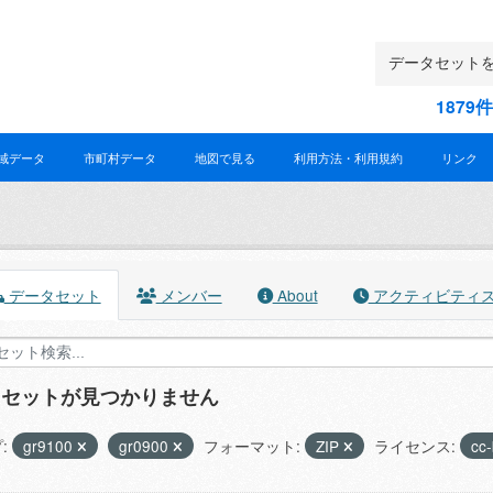
187
域データ
市町村データ
地図で見る
利用方法・利用規約
リンク
データセット
メンバー
About
アクティビティ
タセットが見つかりません
:
gr9100
gr0900
フォーマット:
ZIP
ライセンス:
cc