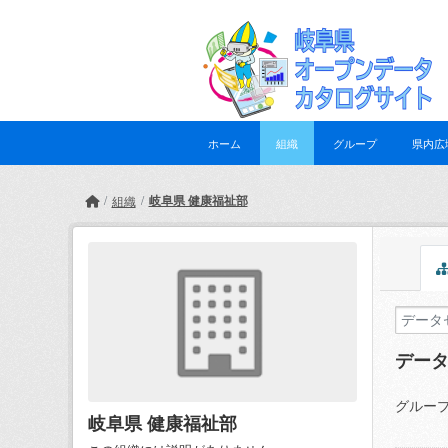
Skip to main content
ホーム
組織
グループ
県内広
岐阜県 健康福祉部
組織
デー
グループ
岐阜県 健康福祉部