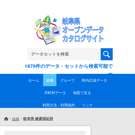
Skip to main content
1879件のデータ・セットから検索可能で
す
ホーム
組織
グループ
県内広域データ
市町村データ
地図で見る
利用方法・利用規約
リンク
岐阜県 健康福祉部
組織