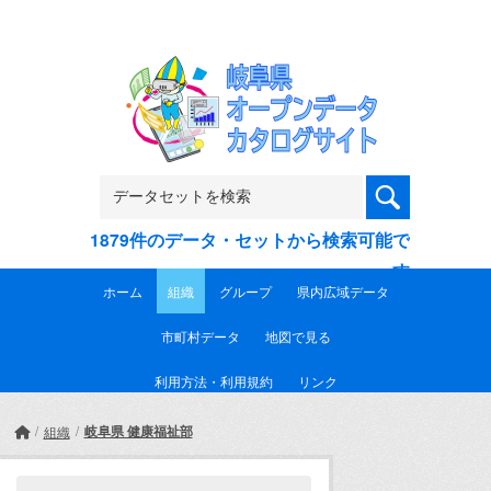
Skip to main content
1879件のデータ・セットから検索可能で
す
ホーム
組織
グループ
県内広域データ
市町村データ
地図で見る
利用方法・利用規約
リンク
岐阜県 健康福祉部
組織